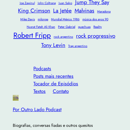
Jump They Say
Joe Zawinul
John Coltrane
Juan Salvo
King Crimson
La Jetée
Malvinas
Maradona
Miles Davis
milonga
Mundial México 1986
música dos anos 90
Nusrat Fateh Ali Khan
Peter Gabriel
quechuas
Reality
Robert Fripp
rock progressivo
rock argentino
Tony Levin
Trap argentino
Podcasts
Posts mais recentes
Tocador de Episódios
Textos
Contato
Por Outro Lado Podcast
Biografias, conversas fiadas e outros quesitos