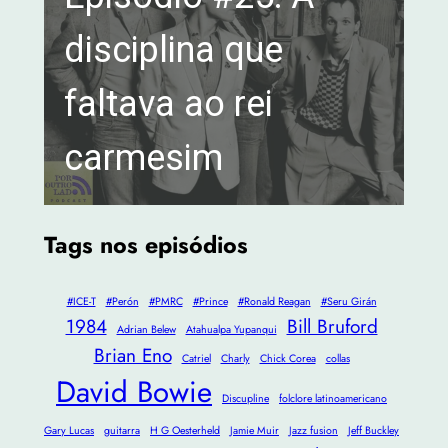
disciplina que
faltava ao rei
carmesim
Tags nos episódios
#ICE-T
#Perón
#PMRC
#Prince
#Ronald Reagan
#Seru Girán
1984
Bill Bruford
Adrian Belew
Atahualpa Yupanqui
Brian Eno
Catriel
Charly
Chick Corea
collas
David Bowie
Discupline
folclore latinoamericano
Gary Lucas
guitarra
H G Oesterheld
Jamie Muir
Jazz fusion
Jeff Buckley