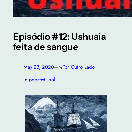
Episódio #12: Ushuaia
feita de sangue
May 23, 2020
—
Por Outro Lado
by
in
podcast
, 
pol