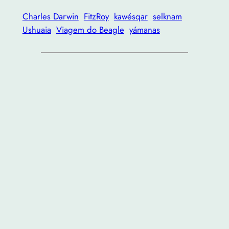
Charles Darwin
FitzRoy
kawésqar
selknam
Ushuaia
Viagem do Beagle
yámanas