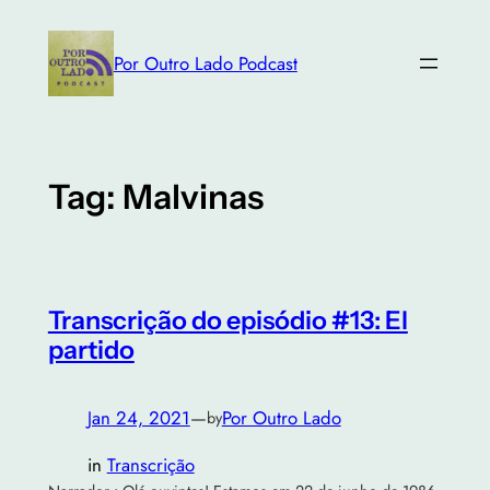
Skip
to
Por Outro Lado Podcast
content
Tag:
Malvinas
Transcrição do episódio #13: El
partido
Jan 24, 2021
—
Por Outro Lado
by
in
Transcrição