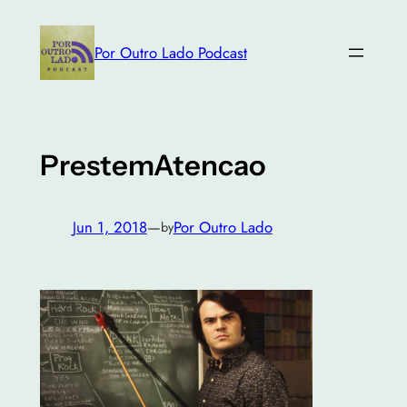
Skip
to
Por Outro Lado Podcast
content
PrestemAtencao
Jun 1, 2018
—
Por Outro Lado
by