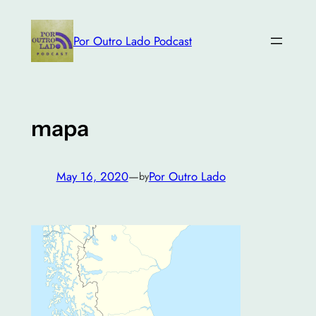
Skip
to
Por Outro Lado Podcast
content
mapa
May 16, 2020
—
Por Outro Lado
by