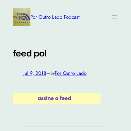
Skip
to
Por Outro Lado Podcast
content
feed pol
Jul 9, 2018
—
Por Outro Lado
by