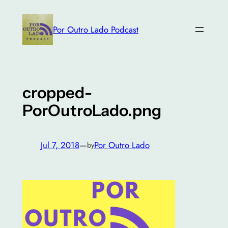
Skip
to
Por Outro Lado Podcast
content
cropped-
PorOutroLado.png
Jul 7, 2018
—
Por Outro Lado
by