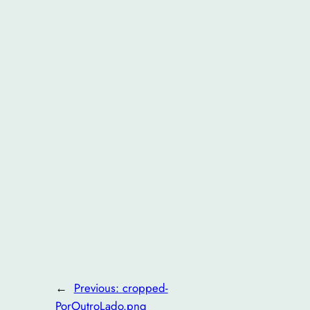
←
Previous:
cropped-
PorOutroLado.png