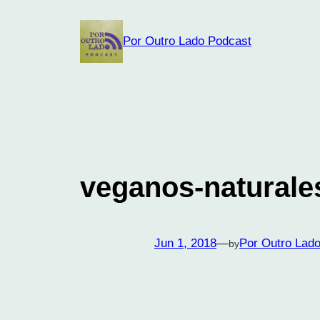
Skip
to
Por Outro Lado Podcast
content
veganos-naturale
Jun 1, 2018
—
Por Outro Lad
by